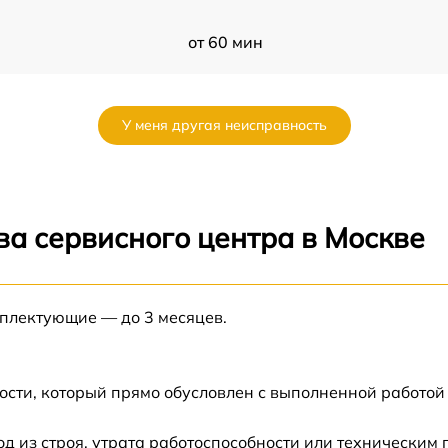
от 60 мин
от 60 мин
У меня другая неисправность
от 60 мин
от 60 мин
ва сервисного центра в Москве
от 60 мин
мплектующие — до 3 месяцев.
от 60 мин
от 60 мин
ости, который прямо обусловлен с выполненной работой
от 60 мин
 из строя, утрата работоспособности или техническим