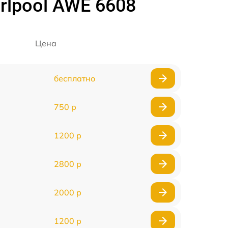
lpool AWE 6608
Цена
бесплатно
750 р
1200 р
2800 р
2000 р
1200 р