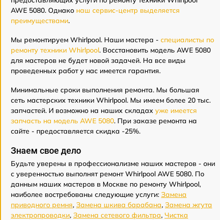
предоставляющих услуги по ремонту техники Whirlpool
AWE 5080. Однако
наш сервис-центр выделяется
преимуществами
.
Мы ремонтируем Whirlpool. Наши мастера -
специалисты по
ремонту техники Whirlpool
. Восстановить модель AWE 5080
для мастеров не будет новой задачей. На все виды
проведенных работ у нас имеется гарантия.
Минимальные сроки выполнения ремонта. Мы большая
сеть мастерских техники Whirlpool. Мы имеем более 20 тыс.
запчастей. И возможно на наших складах
уже имеется
запчасть на модель AWE 5080
. При заказе ремонта на
сайте - предоставляется скидка -25%.
Знаем свое дело
Будьте уверены в профессионализме наших мастеров - они
с уверенностью выполнят ремонт Whirlpool AWE 5080. По
данным наших мастеров в Москве по ремонту Whirlpool,
наиболее востребованы следующие услуги:
Замена
приводного ремня
,
Замена шкива барабана
,
Замена жгута
электропроводки
,
Замена сетевого фильтра
,
Чистка