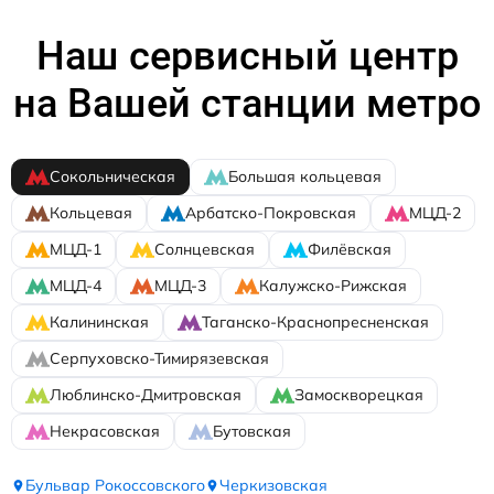
Наш сервисный центр
на Вашей станции метро
Сокольническая
Большая кольцевая
Кольцевая
Арбатско-Покровская
МЦД-2
МЦД-1
Солнцевская
Филёвская
МЦД-4
МЦД-3
Калужско-Рижская
Калининская
Таганско-Краснопресненская
Серпуховско-Тимирязевская
Люблинско-Дмитровская
Замоскворецкая
Некрасовская
Бутовская
Бульвар Рокоссовского
Черкизовская