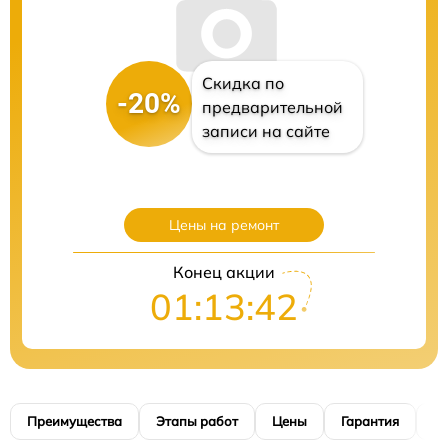
Скидка по
-20%
предварительной
записи на сайте
Цены на ремонт
Конец акции
01:13:40
Преимущества
Этапы работ
Цены
Гарантия
М