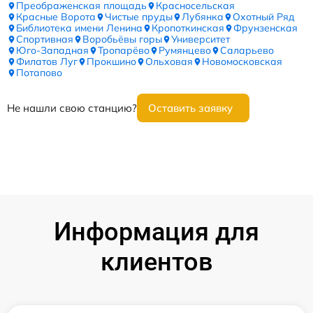
Преображенская площадь
Красносельская
Красные Ворота
Чистые пруды
Лубянка
Охотный Ряд
Библиотека имени Ленина
Кропоткинская
Фрунзенская
Спортивная
Воробьёвы горы
Университет
Юго-Западная
Тропарёво
Румянцево
Саларьево
Филатов Луг
Прокшино
Ольховая
Новомосковская
Потапово
Не нашли свою станцию?
Оставить заявку
Информация для
клиентов