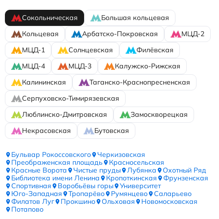
Сокольническая
Большая кольцевая
Кольцевая
Арбатско-Покровская
МЦД-2
МЦД-1
Солнцевская
Филёвская
МЦД-4
МЦД-3
Калужско-Рижская
Калининская
Таганско-Краснопресненская
Серпуховско-Тимирязевская
Люблинско-Дмитровская
Замоскворецкая
Некрасовская
Бутовская
Бульвар Рокоссовского
Черкизовская
Преображенская площадь
Красносельская
Красные Ворота
Чистые пруды
Лубянка
Охотный Ряд
Библиотека имени Ленина
Кропоткинская
Фрунзенская
Спортивная
Воробьёвы горы
Университет
Юго-Западная
Тропарёво
Румянцево
Саларьево
Филатов Луг
Прокшино
Ольховая
Новомосковская
Потапово