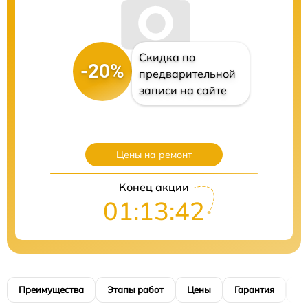
Скидка по
-20%
предварительной
записи на сайте
Цены на ремонт
Конец акции
01:13:40
Преимущества
Этапы работ
Цены
Гарантия
М