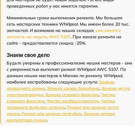
проведенных работ у нас имеется гарантия.
Минимальные сроки выполнения ремонта. Мы большая
сеть мастерских техники Whirlpool. Мы имеем более 20 тыс.
запчастей. И возможно на наших складах
уже имеется
запчасть на модель AWC 5107
. При заказе ремонта на
сайте - предоставляется скидка -25%.
Знаем свое дело
Будьте уверены в профессионализме наших мастеров - они
с уверенностью выполнят ремонт Whirlpool AWC 5107. По
данным наших мастеров в Москве по ремонту Whirlpool,
наиболее востребованы следующие услуги:
Замена
приводного ремня
,
Замена шкива барабана
,
Замена жгута
электропроводки
,
Замена сетевого фильтра
,
Чистка
сливного фильтра
,
Чистка разбрызгивателя
,
Чистка
заливного фильтра-сеточки
,
Ремонт или замена петли
двери
,
Ремонт или замена патрубка
,
Замена мотора
вентилятора сушки
.