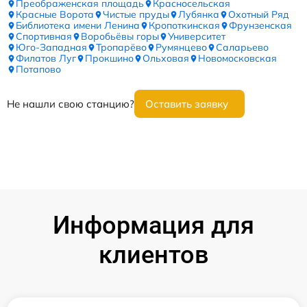
Преображенская площадь
Красносельская
Красные Ворота
Чистые пруды
Лубянка
Охотный Ряд
Библиотека имени Ленина
Кропоткинская
Фрунзенская
Спортивная
Воробьёвы горы
Университет
Юго-Западная
Тропарёво
Румянцево
Саларьево
Филатов Луг
Прокшино
Ольховая
Новомосковская
Потапово
Не нашли свою станцию?
Оставить заявку
Информация для
клиентов