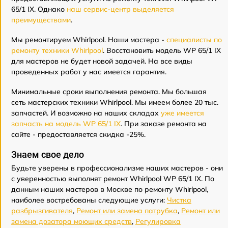
65/1 IX. Однако
наш сервис-центр выделяется
преимуществами
.
Мы ремонтируем Whirlpool. Наши мастера -
специалисты по
ремонту техники Whirlpool
. Восстановить модель WP 65/1 IX
для мастеров не будет новой задачей. На все виды
проведенных работ у нас имеется гарантия.
Минимальные сроки выполнения ремонта. Мы большая
сеть мастерских техники Whirlpool. Мы имеем более 20 тыс.
запчастей. И возможно на наших складах
уже имеется
запчасть на модель WP 65/1 IX
. При заказе ремонта на
сайте - предоставляется скидка -25%.
Знаем свое дело
Будьте уверены в профессионализме наших мастеров - они
с уверенностью выполнят ремонт Whirlpool WP 65/1 IX. По
данным наших мастеров в Москве по ремонту Whirlpool,
наиболее востребованы следующие услуги:
Чистка
разбрызгивателя
,
Ремонт или замена патрубка
,
Ремонт или
замена дозатора моющих средств
,
Регулировка