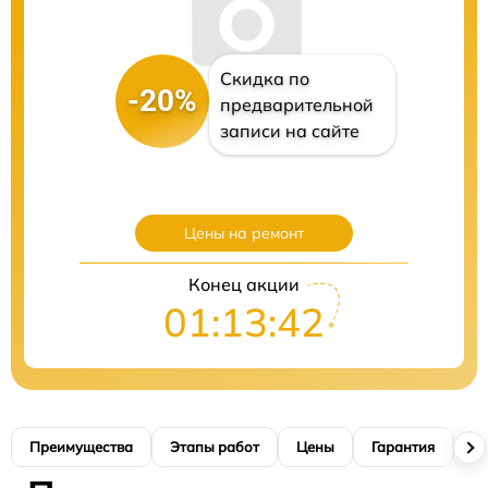
Скидка по
-20%
предварительной
записи на сайте
Цены на ремонт
Конец акции
01:13:40
Преимущества
Этапы работ
Цены
Гарантия
М