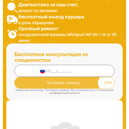
Диагностика за наш счет,
ремонт по желанию
Бесплатный выезд курьера
в день обращения
Срочный ремонт
посудомоечной машины Whirlpool WP 65/1 IX от 35
минут
Бесплатная консультация со
специалистом
Оставить заявку
Нажимая на кнопку "Оставить заявку" Вы соглашаетесь c
политикой
конфиденциальности