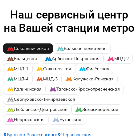
Наш сервисный центр
на Вашей станции метро
Сокольническая
Большая кольцевая
Кольцевая
Арбатско-Покровская
МЦД-2
МЦД-1
Солнцевская
Филёвская
МЦД-4
МЦД-3
Калужско-Рижская
Калининская
Таганско-Краснопресненская
Серпуховско-Тимирязевская
Люблинско-Дмитровская
Замоскворецкая
Некрасовская
Бутовская
Бульвар Рокоссовского
Черкизовская