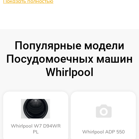
Показать полностью
Популярные модели
Посудомоечных машин
Whirlpool
Whirlpool W7 D94WR
PL
Whirlpool ADP 550