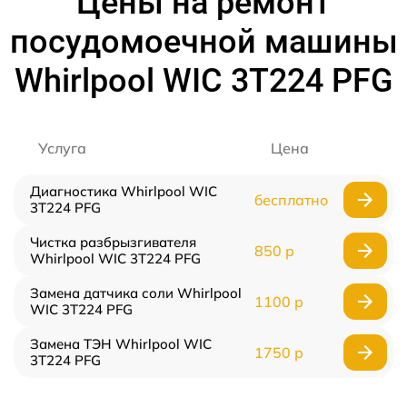
Цены на ремонт
посудомоечной машины
Whirlpool WIC 3T224 PFG
Услуга
Цена
Диагностика Whirlpool WIC
бесплатно
3T224 PFG
Чистка разбрызгивателя
850 р
Whirlpool WIC 3T224 PFG
Замена датчика соли Whirlpool
1100 р
WIC 3T224 PFG
Замена ТЭН Whirlpool WIC
1750 р
3T224 PFG