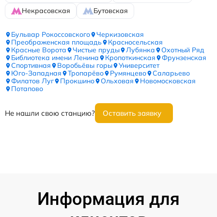
Некрасовская
Бутовская
Бульвар Рокоссовского
Черкизовская
Преображенская площадь
Красносельская
Красные Ворота
Чистые пруды
Лубянка
Охотный Ряд
Библиотека имени Ленина
Кропоткинская
Фрунзенская
Спортивная
Воробьёвы горы
Университет
Юго-Западная
Тропарёво
Румянцево
Саларьево
Филатов Луг
Прокшино
Ольховая
Новомосковская
Потапово
Не нашли свою станцию?
Оставить заявку
Информация для