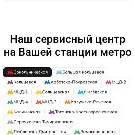
Наш сервисный центр
на Вашей станции метро
Сокольническая
Большая кольцевая
Кольцевая
Арбатско-Покровская
МЦД-2
МЦД-1
Солнцевская
Филёвская
МЦД-4
МЦД-3
Калужско-Рижская
Калининская
Таганско-Краснопресненская
Серпуховско-Тимирязевская
Люблинско-Дмитровская
Замоскворецкая