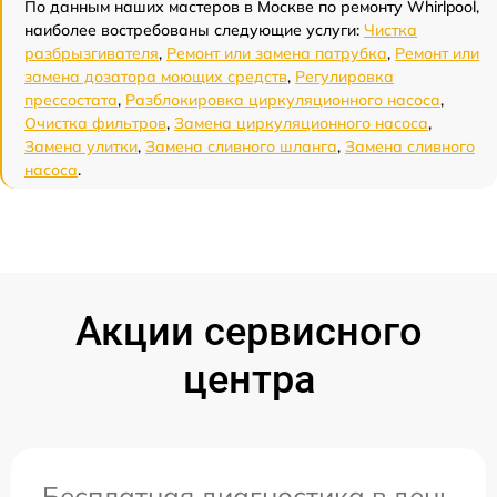
По данным наших мастеров в Москве по ремонту Whirlpool,
наиболее востребованы следующие услуги:
Чистка
разбрызгивателя
,
Ремонт или замена патрубка
,
Ремонт или
замена дозатора моющих средств
,
Регулировка
прессостата
,
Разблокировка циркуляционного насоса
,
Очистка фильтров
,
Замена циркуляционного насоса
,
Замена улитки
,
Замена сливного шланга
,
Замена сливного
насоса
.
Акции сервисного
центра
Бесплатная диагностика в день