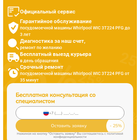
Официальный сервис
Гарантийное обслуживание
посудомоечной машины Whirlpool WIC 3T224 PFG до
3 лет
Диагностика за наш счет,
ремонт по желанию
Бесплатный выезд курьера
в день обращения
Срочный ремонт
посудомоечной машины Whirlpool WIC 3T224 PFG от
35 минут
Бесплатная консультация со
специалистом
Оставить заявку
Нажимая на кнопку "Оставить заявку" Вы соглашаетесь c
политикой
конфиденциальности