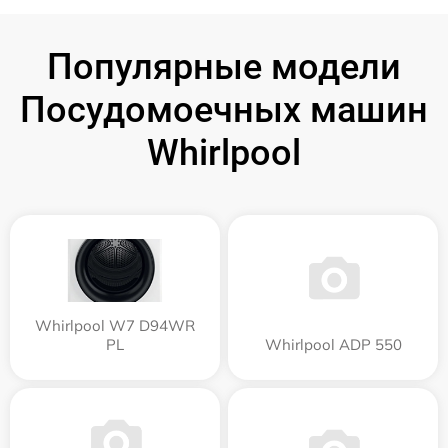
Популярные модели
Посудомоечных машин
Whirlpool
Whirlpool W7 D94WR
PL
Whirlpool ADP 550