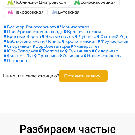
Люблинско-Дмитровская
Замоскворецкая
Некрасовская
Бутовская
Бульвар Рокоссовского
Черкизовская
Преображенская площадь
Красносельская
Красные Ворота
Чистые пруды
Лубянка
Охотный Ряд
Библиотека имени Ленина
Кропоткинская
Фрунзенская
Спортивная
Воробьёвы горы
Университет
Юго-Западная
Тропарёво
Румянцево
Саларьево
Филатов Луг
Прокшино
Ольховая
Новомосковская
Потапово
Не нашли свою станцию?
Оставить заявку
Разбираем частые