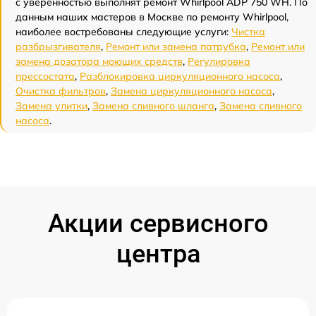
с уверенностью выполнят ремонт Whirlpool ADP 750 WH. По
данным наших мастеров в Москве по ремонту Whirlpool,
наиболее востребованы следующие услуги:
Чистка
разбрызгивателя
,
Ремонт или замена патрубка
,
Ремонт или
замена дозатора моющих средств
,
Регулировка
прессостата
,
Разблокировка циркуляционного насоса
,
Очистка фильтров
,
Замена циркуляционного насоса
,
Замена улитки
,
Замена сливного шланга
,
Замена сливного
насоса
.
Акции сервисного
центра