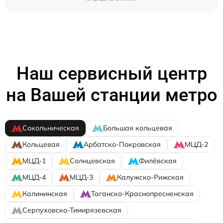
Наш сервисный центр
на Вашей станции метро
Сокольническая
Большая кольцевая
Кольцевая
Арбатско-Покровская
МЦД-2
МЦД-1
Солнцевская
Филёвская
МЦД-4
МЦД-3
Калужско-Рижская
Калининская
Таганско-Краснопресненская
Серпуховско-Тимирязевская