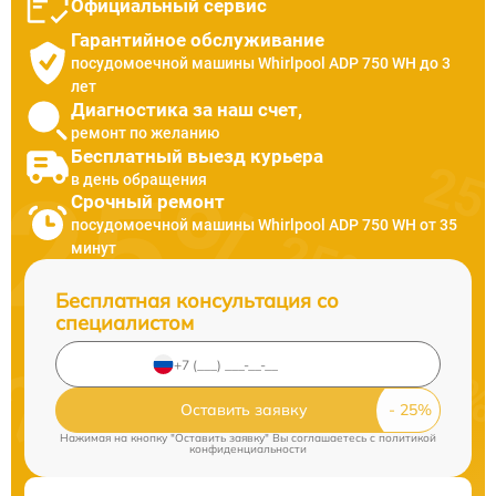
Официальный сервис
Гарантийное обслуживание
посудомоечной машины Whirlpool ADP 750 WH до 3
лет
Диагностика за наш счет,
ремонт по желанию
Бесплатный выезд курьера
в день обращения
Срочный ремонт
посудомоечной машины Whirlpool ADP 750 WH от 35
минут
Бесплатная консультация со
специалистом
Оставить заявку
Нажимая на кнопку "Оставить заявку" Вы соглашаетесь c
политикой
конфиденциальности