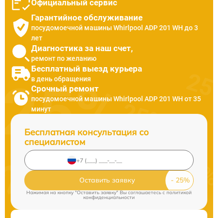
Официальный сервис
Гарантийное обслуживание
посудомоечной машины Whirlpool ADP 201 WH до 3
лет
Диагностика за наш счет,
ремонт по желанию
Бесплатный выезд курьера
в день обращения
Срочный ремонт
посудомоечной машины Whirlpool ADP 201 WH от 35
минут
Бесплатная консультация со
специалистом
Оставить заявку
Нажимая на кнопку "Оставить заявку" Вы соглашаетесь c
политикой
конфиденциальности