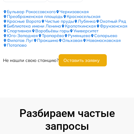
Бульвар Рокоссовского
Черкизовская
Преображенская площадь
Красносельская
Красные Ворота
Чистые пруды
Лубянка
Охотный Ряд
Библиотека имени Ленина
Кропоткинская
Фрунзенская
Спортивная
Воробьёвы горы
Университет
Юго-Западная
Тропарёво
Румянцево
Саларьево
Филатов Луг
Прокшино
Ольховая
Новомосковская
Потапово
Не нашли свою станцию?
Оставить заявку
Разбираем частые
запросы