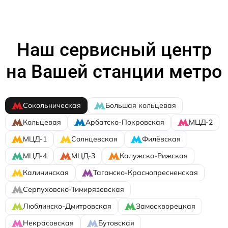
Наш сервисный центр
на Вашей станции метро
Сокольническая
Большая кольцевая
Кольцевая
Арбатско-Покровская
МЦД-2
МЦД-1
Солнцевская
Филёвская
МЦД-4
МЦД-3
Калужско-Рижская
Калининская
Таганско-Краснопресненская
Серпуховско-Тимирязевская
Люблинско-Дмитровская
Замоскворецкая
Некрасовская
Бутовская