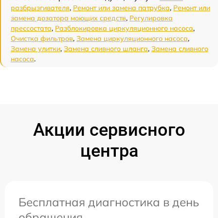
разбрызгивателя
,
Ремонт или замена патрубка
,
Ремонт или
замена дозатора моющих средств
,
Регулировка
прессостата
,
Разблокировка циркуляционного насоса
,
Очистка фильтров
,
Замена циркуляционного насоса
,
Замена улитки
,
Замена сливного шланга
,
Замена сливного
насоса
.
Акции сервисного
центра
Бесплатная диагностика в день
обращения