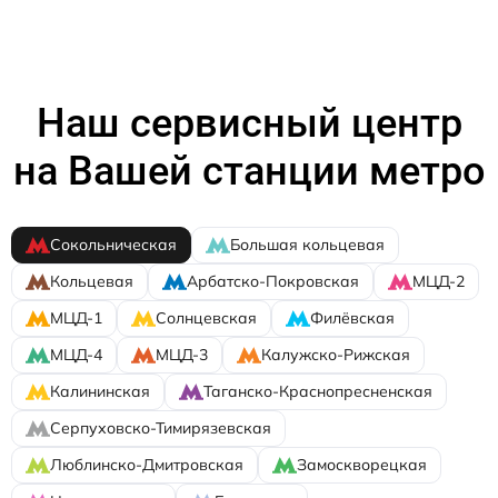
Наш сервисный центр
на Вашей станции метро
Сокольническая
Большая кольцевая
Кольцевая
Арбатско-Покровская
МЦД-2
МЦД-1
Солнцевская
Филёвская
МЦД-4
МЦД-3
Калужско-Рижская
Калининская
Таганско-Краснопресненская
Серпуховско-Тимирязевская
Люблинско-Дмитровская
Замоскворецкая