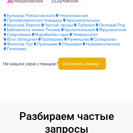
Некрасовская
Бутовская
Бульвар Рокоссовского
Черкизовская
Преображенская площадь
Красносельская
Красные Ворота
Чистые пруды
Лубянка
Охотный Ряд
Библиотека имени Ленина
Кропоткинская
Фрунзенская
Спортивная
Воробьёвы горы
Университет
Юго-Западная
Тропарёво
Румянцево
Саларьево
Филатов Луг
Прокшино
Ольховая
Новомосковская
Потапово
Не нашли свою станцию?
Оставить заявку
Разбираем частые
запросы