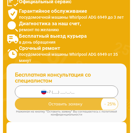
Официальный сервис
Гарантийное обслуживание
посудомоечной машины Whirlpool ADG 6949 до 3 лет
Диагностика за наш счет,
ремонт по желанию
Бесплатный выезд курьера
в день обращения
Срочный ремонт
посудомоечной машины Whirlpool ADG 6949 от 35
минут
Бесплатная консультация со
специалистом
Оставить заявку
Нажимая на кнопку "Оставить заявку" Вы соглашаетесь c
политикой
конфиденциальности