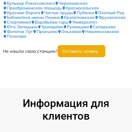
Бульвар Рокоссовского
Черкизовская
Преображенская площадь
Красносельская
Красные Ворота
Чистые пруды
Лубянка
Охотный Ряд
Библиотека имени Ленина
Кропоткинская
Фрунзенская
Спортивная
Воробьёвы горы
Университет
Юго-Западная
Тропарёво
Румянцево
Саларьево
Филатов Луг
Прокшино
Ольховая
Новомосковская
Потапово
Не нашли свою станцию?
Оставить заявку
Информация для
клиентов