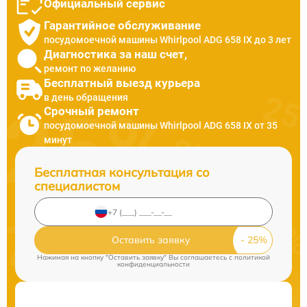
Официальный сервис
Гарантийное обслуживание
посудомоечной машины Whirlpool ADG 658 IX до 3 лет
Диагностика за наш счет,
ремонт по желанию
Бесплатный выезд курьера
в день обращения
Срочный ремонт
посудомоечной машины Whirlpool ADG 658 IX от 35
минут
Бесплатная консультация со
специалистом
Оставить заявку
Нажимая на кнопку "Оставить заявку" Вы соглашаетесь c
политикой
конфиденциальности