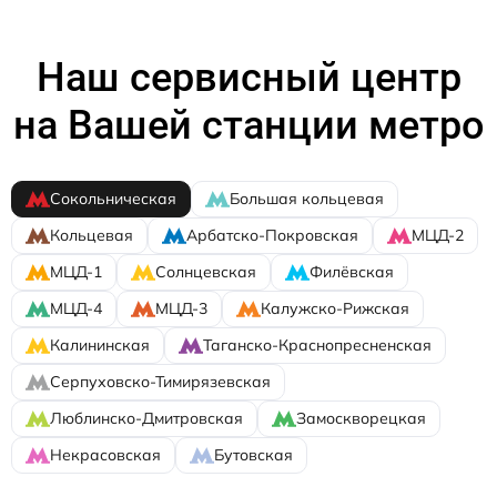
Наш сервисный центр
на Вашей станции метро
Сокольническая
Большая кольцевая
Кольцевая
Арбатско-Покровская
МЦД-2
МЦД-1
Солнцевская
Филёвская
МЦД-4
МЦД-3
Калужско-Рижская
Калининская
Таганско-Краснопресненская
Серпуховско-Тимирязевская
Люблинско-Дмитровская
Замоскворецкая
Некрасовская
Бутовская