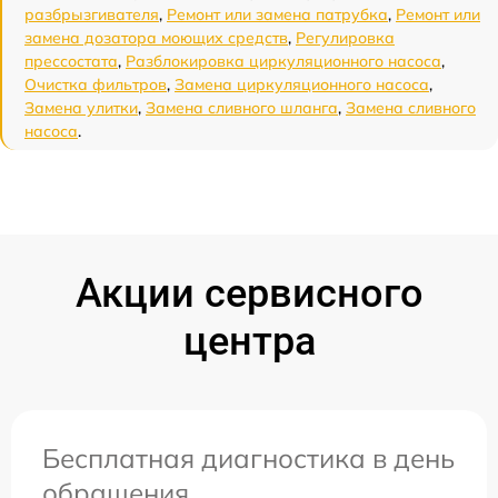
разбрызгивателя
,
Ремонт или замена патрубка
,
Ремонт или
замена дозатора моющих средств
,
Регулировка
прессостата
,
Разблокировка циркуляционного насоса
,
Очистка фильтров
,
Замена циркуляционного насоса
,
Замена улитки
,
Замена сливного шланга
,
Замена сливного
насоса
.
Акции сервисного
центра
Бесплатная диагностика в день
обращения