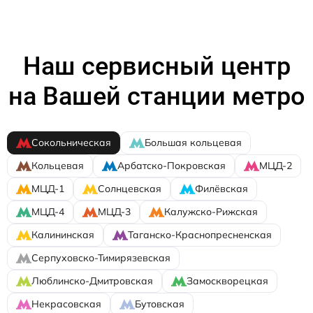
Наш сервисный центр
на Вашей станции метро
Сокольническая
Большая кольцевая
Кольцевая
Арбатско-Покровская
МЦД-2
МЦД-1
Солнцевская
Филёвская
МЦД-4
МЦД-3
Калужско-Рижская
Калининская
Таганско-Краснопресненская
Серпуховско-Тимирязевская
Люблинско-Дмитровская
Замоскворецкая
Некрасовская
Бутовская