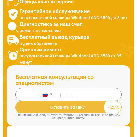
Официальный сервис
Гарантийное обслуживание
посудомоечной машины Whirlpool ADG 6500 до 3 лет
Диагностика за наш счет,
ремонт по желанию
Бесплатный выезд курьера
в день обращения
Срочный ремонт
посудомоечной машины Whirlpool ADG 6500 от 35
минут
Бесплатная консультация со
специалистом
Оставить заявку
Нажимая на кнопку "Оставить заявку" Вы соглашаетесь c
политикой
конфиденциальности