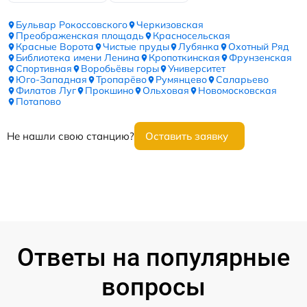
Бульвар Рокоссовского
Черкизовская
Преображенская площадь
Красносельская
Красные Ворота
Чистые пруды
Лубянка
Охотный Ряд
Библиотека имени Ленина
Кропоткинская
Фрунзенская
Спортивная
Воробьёвы горы
Университет
Юго-Западная
Тропарёво
Румянцево
Саларьево
Филатов Луг
Прокшино
Ольховая
Новомосковская
Потапово
Не нашли свою станцию?
Оставить заявку
Ответы на популярные
вопросы