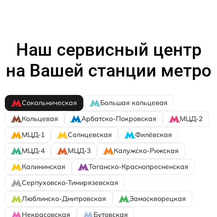
Наш сервисный центр
на Вашей станции метро
Сокольническая
Большая кольцевая
Кольцевая
Арбатско-Покровская
МЦД-2
МЦД-1
Солнцевская
Филёвская
МЦД-4
МЦД-3
Калужско-Рижская
Калининская
Таганско-Краснопресненская
Серпуховско-Тимирязевская
Люблинско-Дмитровская
Замоскворецкая
Некрасовская
Бутовская