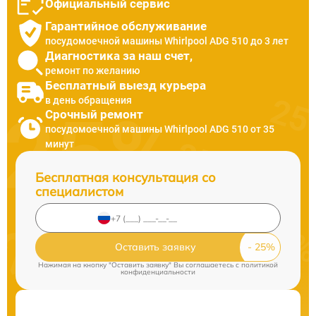
Официальный сервис
Гарантийное обслуживание
посудомоечной машины Whirlpool ADG 510 до 3 лет
Диагностика за наш счет,
ремонт по желанию
Бесплатный выезд курьера
в день обращения
Срочный ремонт
посудомоечной машины Whirlpool ADG 510 от 35
минут
Бесплатная консультация со
специалистом
Оставить заявку
Нажимая на кнопку "Оставить заявку" Вы соглашаетесь c
политикой
конфиденциальности