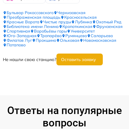
Бульвар Рокоссовского
Черкизовская
Преображенская площадь
Красносельская
Красные Ворота
Чистые пруды
Лубянка
Охотный Ряд
Библиотека имени Ленина
Кропоткинская
Фрунзенская
Спортивная
Воробьёвы горы
Университет
Юго-Западная
Тропарёво
Румянцево
Саларьево
Филатов Луг
Прокшино
Ольховая
Новомосковская
Потапово
Не нашли свою станцию?
Оставить заявку
Ответы на популярные
вопросы