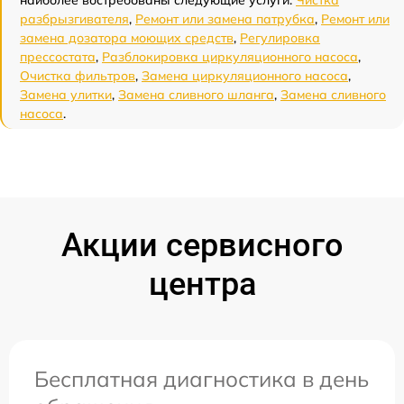
наиболее востребованы следующие услуги:
Чистка
разбрызгивателя
,
Ремонт или замена патрубка
,
Ремонт или
замена дозатора моющих средств
,
Регулировка
прессостата
,
Разблокировка циркуляционного насоса
,
Очистка фильтров
,
Замена циркуляционного насоса
,
Замена улитки
,
Замена сливного шланга
,
Замена сливного
насоса
.
Акции сервисного
центра
Бесплатная диагностика в день