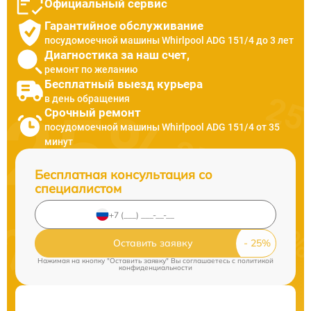
Официальный сервис
Гарантийное обслуживание
посудомоечной машины Whirlpool ADG 151/4 до 3 лет
Диагностика за наш счет,
ремонт по желанию
Бесплатный выезд курьера
в день обращения
Срочный ремонт
посудомоечной машины Whirlpool ADG 151/4 от 35
минут
Бесплатная консультация со
специалистом
Оставить заявку
Нажимая на кнопку "Оставить заявку" Вы соглашаетесь c
политикой
конфиденциальности