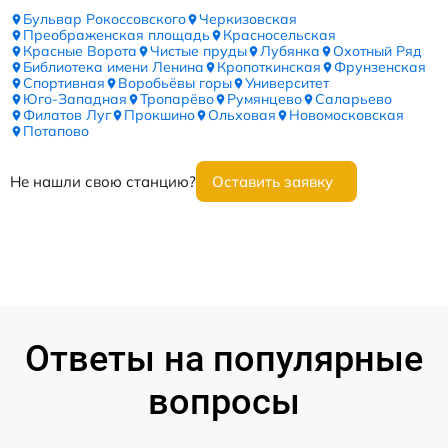
Бульвар Рокоссовского
Черкизовская
Преображенская площадь
Красносельская
Красные Ворота
Чистые пруды
Лубянка
Охотный Ряд
Библиотека имени Ленина
Кропоткинская
Фрунзенская
Спортивная
Воробьёвы горы
Университет
Юго-Западная
Тропарёво
Румянцево
Саларьево
Филатов Луг
Прокшино
Ольховая
Новомосковская
Потапово
Не нашли свою станцию?
Оставить заявку
Ответы на популярные
вопросы