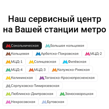
Наш сервисный центр
на Вашей станции метро
Сокольническая
Большая кольцевая
Кольцевая
Арбатско-Покровская
МЦД-2
МЦД-1
Солнцевская
Филёвская
МЦД-4
МЦД-3
Калужско-Рижская
Калининская
Таганско-Краснопресненская
Серпуховско-Тимирязевская
Люблинско-Дмитровская
Замоскворецкая
Некрасовская
Бутовская