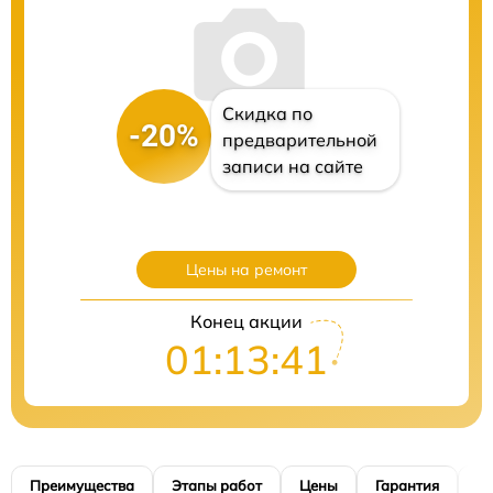
Скидка по
-20%
предварительной
записи на сайте
Цены на ремонт
Конец акции
01:13:40
Преимущества
Этапы работ
Цены
Гарантия
М