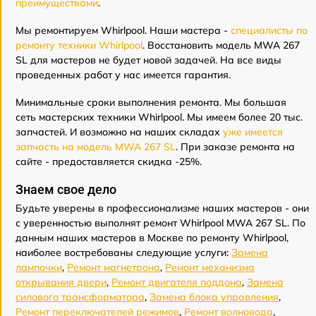
преимуществами
.
Мы ремонтируем Whirlpool. Наши мастера -
специалисты по
ремонту техники Whirlpool
. Восстановить модель MWA 267
SL для мастеров не будет новой задачей. На все виды
проведенных работ у нас имеется гарантия.
Минимальные сроки выполнения ремонта. Мы большая
сеть мастерских техники Whirlpool. Мы имеем более 20 тыс.
запчастей. И возможно на наших складах
уже имеется
запчасть на модель MWA 267 SL
. При заказе ремонта на
сайте - предоставляется скидка -25%.
Знаем свое дело
Будьте уверены в профессионализме наших мастеров - они
с уверенностью выполнят ремонт Whirlpool MWA 267 SL. По
данным наших мастеров в Москве по ремонту Whirlpool,
наиболее востребованы следующие услуги:
Замена
лампочки
,
Ремонт магнетрона
,
Ремонт механизма
открывания двери
,
Ремонт двигателя поддона
,
Замена
силового трансформатора
,
Замена блока управления
,
Ремонт переключателей режимов
,
Ремонт волновода
,