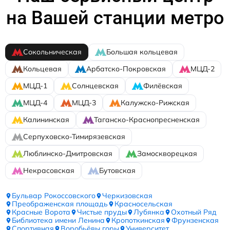
на Вашей станции метро
Сокольническая
Большая кольцевая
Кольцевая
Арбатско-Покровская
МЦД-2
МЦД-1
Солнцевская
Филёвская
МЦД-4
МЦД-3
Калужско-Рижская
Калининская
Таганско-Краснопресненская
Серпуховско-Тимирязевская
Люблинско-Дмитровская
Замоскворецкая
Некрасовская
Бутовская
Бульвар Рокоссовского
Черкизовская
Преображенская площадь
Красносельская
Красные Ворота
Чистые пруды
Лубянка
Охотный Ряд
Библиотека имени Ленина
Кропоткинская
Фрунзенская
Спортивная
Воробьёвы горы
Университет