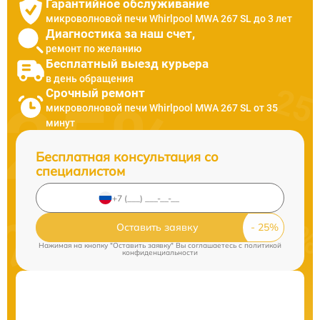
Гарантийное обслуживание
микроволновой печи Whirlpool MWA 267 SL до 3 лет
Диагностика за наш счет,
ремонт по желанию
Бесплатный выезд курьера
в день обращения
Срочный ремонт
микроволновой печи Whirlpool MWA 267 SL от 35
минут
Бесплатная консультация со
специалистом
Оставить заявку
Нажимая на кнопку "Оставить заявку" Вы соглашаетесь c
политикой
конфиденциальности