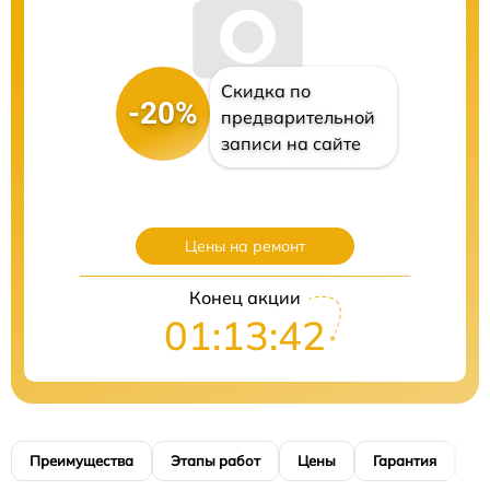
Скидка по
-20%
предварительной
записи на сайте
Цены на ремонт
Конец акции
01:13:41
Преимущества
Этапы работ
Цены
Гарантия
М