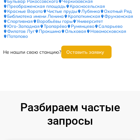
Бульвар Рокоссовского
Черкизовская
Преображенская площадь
Красносельская
Красные Ворота
Чистые пруды
Лубянка
Охотный Ряд
Библиотека имени Ленина
Кропоткинская
Фрунзенская
Спортивная
Воробьёвы горы
Университет
Юго-Западная
Тропарёво
Румянцево
Саларьево
Филатов Луг
Прокшино
Ольховая
Новомосковская
Потапово
Не нашли свою станцию?
Оставить заявку
Разбираем частые
запросы