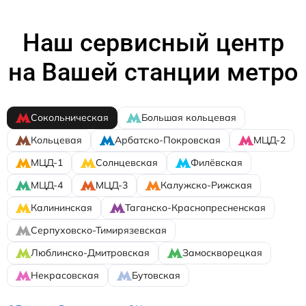
Наш сервисный центр
на Вашей станции метро
Сокольническая
Большая кольцевая
Кольцевая
Арбатско-Покровская
МЦД-2
МЦД-1
Солнцевская
Филёвская
МЦД-4
МЦД-3
Калужско-Рижская
Калининская
Таганско-Краснопресненская
Серпуховско-Тимирязевская
Люблинско-Дмитровская
Замоскворецкая
Некрасовская
Бутовская