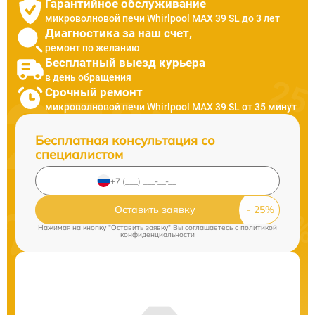
Гарантийное обслуживание
микроволновой печи Whirlpool MAX 39 SL до 3 лет
Диагностика за наш счет,
ремонт по желанию
Бесплатный выезд курьера
в день обращения
Срочный ремонт
микроволновой печи Whirlpool MAX 39 SL от 35 минут
Бесплатная консультация со
специалистом
Оставить заявку
Нажимая на кнопку "Оставить заявку" Вы соглашаетесь c
политикой
конфиденциальности