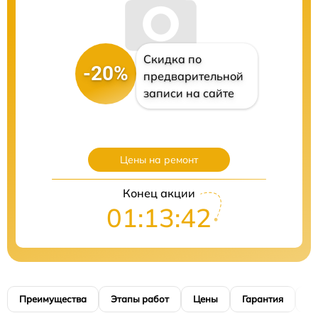
Скидка по
-20%
предварительной
записи на сайте
Цены на ремонт
Конец акции
01:13:41
Преимущества
Этапы работ
Цены
Гарантия
М