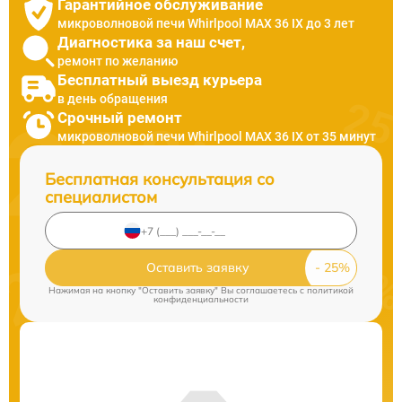
Гарантийное обслуживание
микроволновой печи Whirlpool MAX 36 IX до 3 лет
Диагностика за наш счет,
ремонт по желанию
Бесплатный выезд курьера
в день обращения
Срочный ремонт
микроволновой печи Whirlpool MAX 36 IX от 35 минут
Бесплатная консультация со
специалистом
Оставить заявку
Нажимая на кнопку "Оставить заявку" Вы соглашаетесь c
политикой
конфиденциальности