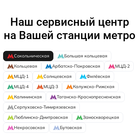
Наш сервисный центр
на Вашей станции метро
Сокольническая
Большая кольцевая
Кольцевая
Арбатско-Покровская
МЦД-2
МЦД-1
Солнцевская
Филёвская
МЦД-4
МЦД-3
Калужско-Рижская
Калининская
Таганско-Краснопресненская
Серпуховско-Тимирязевская
Люблинско-Дмитровская
Замоскворецкая
Некрасовская
Бутовская