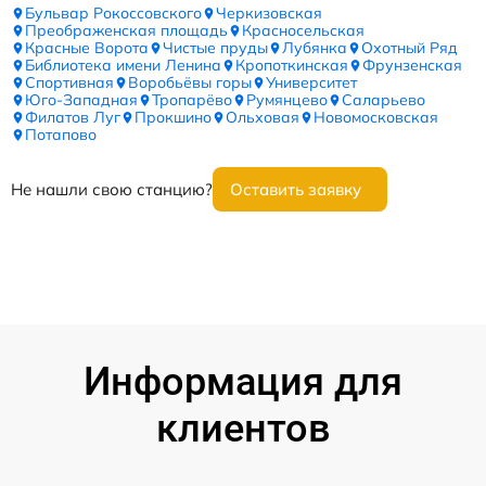
Бульвар Рокоссовского
Черкизовская
Преображенская площадь
Красносельская
Красные Ворота
Чистые пруды
Лубянка
Охотный Ряд
Библиотека имени Ленина
Кропоткинская
Фрунзенская
Спортивная
Воробьёвы горы
Университет
Юго-Западная
Тропарёво
Румянцево
Саларьево
Филатов Луг
Прокшино
Ольховая
Новомосковская
Потапово
Не нашли свою станцию?
Оставить заявку
Информация для
клиентов