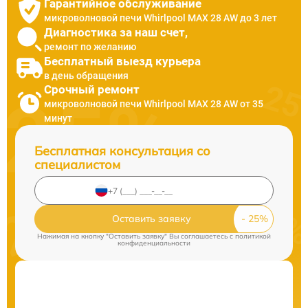
Гарантийное обслуживание
микроволновой печи Whirlpool MAX 28 AW до 3 лет
Диагностика за наш счет,
ремонт по желанию
Бесплатный выезд курьера
в день обращения
Срочный ремонт
микроволновой печи Whirlpool MAX 28 AW от 35
минут
Бесплатная консультация со
специалистом
Оставить заявку
Нажимая на кнопку "Оставить заявку" Вы соглашаетесь c
политикой
конфиденциальности