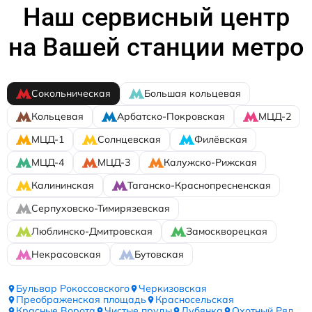
Наш сервисный центр
на Вашей станции метро
Сокольническая
Большая кольцевая
Кольцевая
Арбатско-Покровская
МЦД-2
МЦД-1
Солнцевская
Филёвская
МЦД-4
МЦД-3
Калужско-Рижская
Калининская
Таганско-Краснопресненская
Серпуховско-Тимирязевская
Люблинско-Дмитровская
Замоскворецкая
Некрасовская
Бутовская
Бульвар Рокоссовского
Черкизовская
Преображенская площадь
Красносельская
Красные Ворота
Чистые пруды
Лубянка
Охотный Ряд