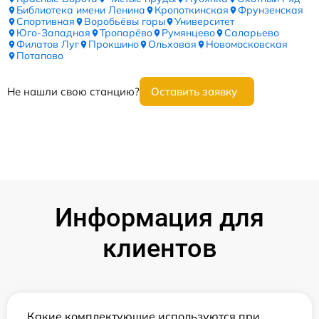
Библиотека имени Ленина
Кропоткинская
Фрунзенская
Спортивная
Воробьёвы горы
Университет
Юго-Западная
Тропарёво
Румянцево
Саларьево
Филатов Луг
Прокшино
Ольховая
Новомосковская
Потапово
Не нашли свою станцию?
Оставить заявку
Информация для
клиентов
Какие комплектующие используются при