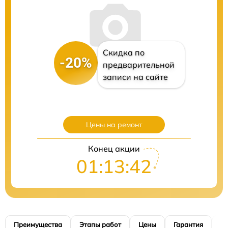
Скидка по
-20%
предварительной
записи на сайте
Цены на ремонт
Конец акции
01:13:41
Преимущества
Этапы работ
Цены
Гарантия
М