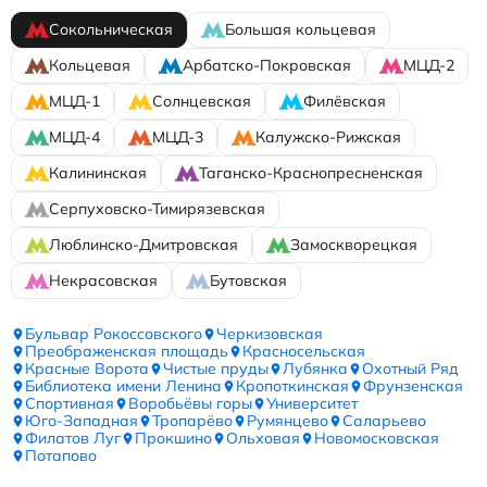
Сокольническая
Большая кольцевая
Кольцевая
Арбатско-Покровская
МЦД-2
МЦД-1
Солнцевская
Филёвская
МЦД-4
МЦД-3
Калужско-Рижская
Калининская
Таганско-Краснопресненская
Серпуховско-Тимирязевская
Люблинско-Дмитровская
Замоскворецкая
Некрасовская
Бутовская
Бульвар Рокоссовского
Черкизовская
Преображенская площадь
Красносельская
Красные Ворота
Чистые пруды
Лубянка
Охотный Ряд
Библиотека имени Ленина
Кропоткинская
Фрунзенская
Спортивная
Воробьёвы горы
Университет
Юго-Западная
Тропарёво
Румянцево
Саларьево
Филатов Луг
Прокшино
Ольховая
Новомосковская
Потапово