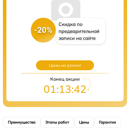
Скидка по
-20%
предварительной
записи на сайте
Цены на ремонт
Конец акции
01:13:40
Преимущества
Этапы работ
Цены
Гарантия
М