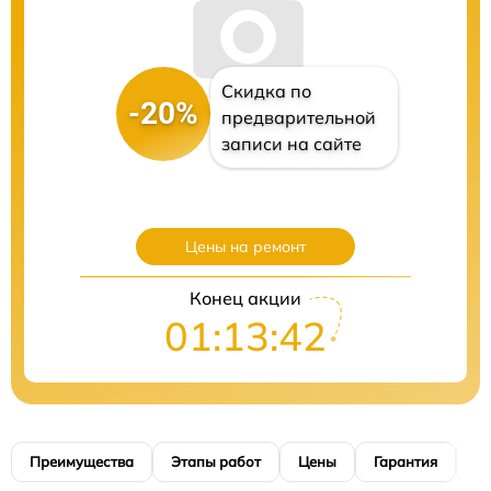
Скидка по
-20%
предварительной
записи на сайте
Цены на ремонт
Конец акции
01:13:40
Преимущества
Этапы работ
Цены
Гарантия
М