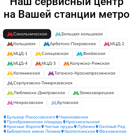
Наш сервисный центр
на Вашей станции метро
Сокольническая
Большая кольцевая
Кольцевая
Арбатско-Покровская
МЦД-2
МЦД-1
Солнцевская
Филёвская
МЦД-4
МЦД-3
Калужско-Рижская
Калининская
Таганско-Краснопресненская
Серпуховско-Тимирязевская
Люблинско-Дмитровская
Замоскворецкая
Некрасовская
Бутовская
Бульвар Рокоссовского
Черкизовская
Преображенская площадь
Красносельская
Красные Ворота
Чистые пруды
Лубянка
Охотный Ряд
Библиотека имени Ленина
Кропоткинская
Фрунзенская