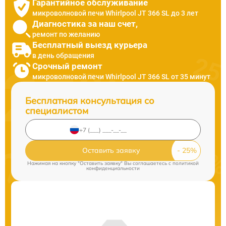
Гарантийное обслуживание
микроволновой печи Whirlpool JT 366 SL до 3 лет
Диагностика за наш счет,
ремонт по желанию
Бесплатный выезд курьера
в день обращения
Срочный ремонт
микроволновой печи Whirlpool JT 366 SL от 35 минут
Бесплатная консультация со
специалистом
Оставить заявку
Нажимая на кнопку "Оставить заявку" Вы соглашаетесь c
политикой
конфиденциальности