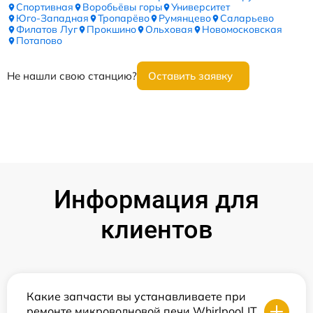
Спортивная
Воробьёвы горы
Университет
Юго-Западная
Тропарёво
Румянцево
Саларьево
Филатов Луг
Прокшино
Ольховая
Новомосковская
Потапово
Не нашли свою станцию?
Оставить заявку
Информация для
клиентов
Какие запчасти вы устанавливаете при
ремонте микроволновой печи Whirlpool JT