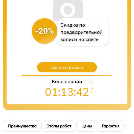
Скидка по
-20%
предварительной
записи на сайте
Цены на ремонт
Конец акции
01:13:40
Преимущества
Этапы работ
Цены
Гарантия
М