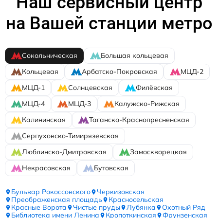
Наш сервисный центр
на Вашей станции метро
Сокольническая
Большая кольцевая
Кольцевая
Арбатско-Покровская
МЦД-2
МЦД-1
Солнцевская
Филёвская
МЦД-4
МЦД-3
Калужско-Рижская
Калининская
Таганско-Краснопресненская
Серпуховско-Тимирязевская
Люблинско-Дмитровская
Замоскворецкая
Некрасовская
Бутовская
Бульвар Рокоссовского
Черкизовская
Преображенская площадь
Красносельская
Красные Ворота
Чистые пруды
Лубянка
Охотный Ряд
Библиотека имени Ленина
Кропоткинская
Фрунзенская