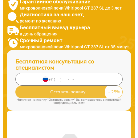
Гарантийное обслуживание
микроволновой печи Whirlpool GT 287 SL до 3 лет
Диагностика за наш счет,
ремонт по желанию
Бесплатный выезд курьера
в день обращения
Срочный ремонт
микроволновой печи Whirlpool GT 287 SL от 35 минут
Бесплатная консультация со
специалистом
Оставить заявку
Нажимая на кнопку "Оставить заявку" Вы соглашаетесь c
политикой
конфиденциальности