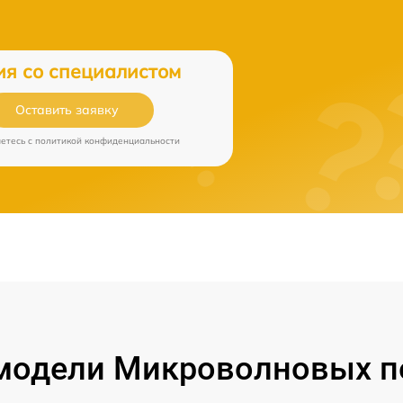
ия со специалистом
Оставить заявку
аетесь c
политикой конфиденциальности
одели Микроволновых пе