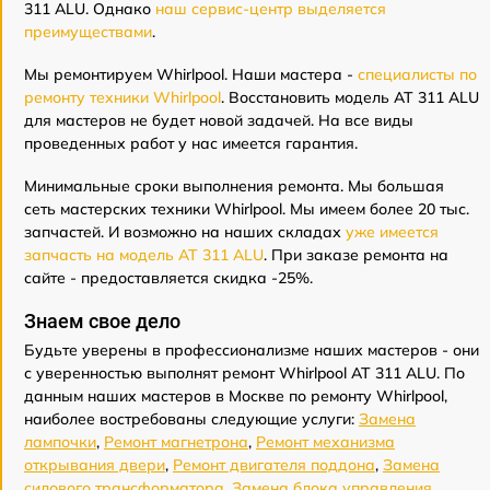
311 ALU. Однако
наш сервис-центр выделяется
преимуществами
.
Мы ремонтируем Whirlpool. Наши мастера -
специалисты по
ремонту техники Whirlpool
. Восстановить модель AT 311 ALU
для мастеров не будет новой задачей. На все виды
проведенных работ у нас имеется гарантия.
Минимальные сроки выполнения ремонта. Мы большая
сеть мастерских техники Whirlpool. Мы имеем более 20 тыс.
запчастей. И возможно на наших складах
уже имеется
запчасть на модель AT 311 ALU
. При заказе ремонта на
сайте - предоставляется скидка -25%.
Знаем свое дело
Будьте уверены в профессионализме наших мастеров - они
с уверенностью выполнят ремонт Whirlpool AT 311 ALU. По
данным наших мастеров в Москве по ремонту Whirlpool,
наиболее востребованы следующие услуги:
Замена
лампочки
,
Ремонт магнетрона
,
Ремонт механизма
открывания двери
,
Ремонт двигателя поддона
,
Замена
силового трансформатора
,
Замена блока управления
,