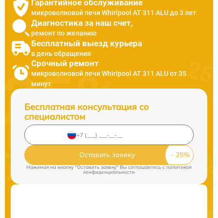
Гарантийное обслуживание
микроволновой печи Whirlpool AT 311 ALU до 3 лет
Диагностика за наш счет,
ремонт по желанию
Бесплатный выезд курьера
в день обращения
Срочный ремонт
микроволновой печи Whirlpool AT 311 ALU от 35
минут
Бесплатная консультация со
специалистом
Оставить заявку
Нажимая на кнопку "Оставить заявку" Вы соглашаетесь c
политикой
конфиденциальности