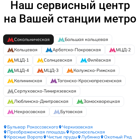
Наш сервисный центр
на Вашей станции метро
Сокольническая
Большая кольцевая
Кольцевая
Арбатско-Покровская
МЦД-2
МЦД-1
Солнцевская
Филёвская
МЦД-4
МЦД-3
Калужско-Рижская
Калининская
Таганско-Краснопресненская
Серпуховско-Тимирязевская
Люблинско-Дмитровская
Замоскворецкая
Некрасовская
Бутовская
Бульвар Рокоссовского
Черкизовская
Преображенская площадь
Красносельская
Красные Ворота
Чистые пруды
Лубянка
Охотный Ряд