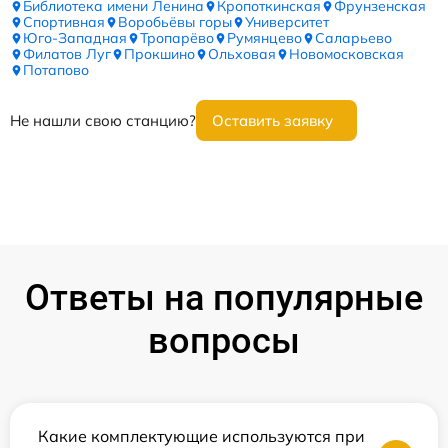
Библиотека имени Ленина
Кропоткинская
Фрунзенская
Спортивная
Воробьёвы горы
Университет
Юго-Западная
Тропарёво
Румянцево
Саларьево
Филатов Луг
Прокшино
Ольховая
Новомосковская
Потапово
Не нашли свою станцию?
Оставить заявку
Ответы на популярные
вопросы
Какие комплектующие используются при