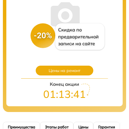
Скидка по
-20%
предварительной
записи на сайте
Цены на ремонт
Конец акции
01:13:40
Преимущества
Этапы работ
Цены
Гарантия
М