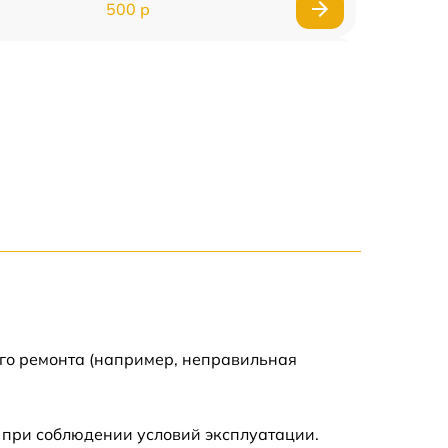
500 р
500 р
450 р
500 р
500 р
500 р
500 р
ого ремонта (например, неправильная
590 р
 при соблюдении условий эксплуатации.