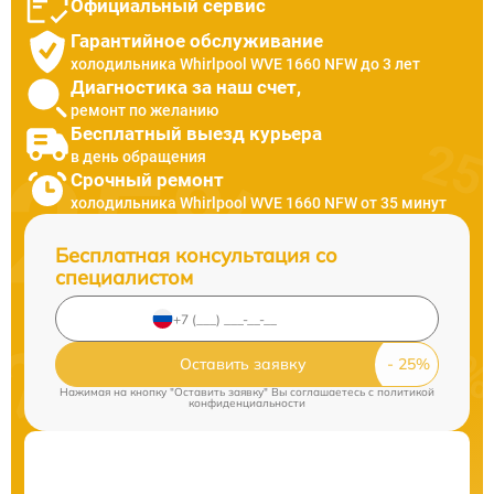
Официальный сервис
Гарантийное обслуживание
холодильника Whirlpool WVE 1660 NFW до 3 лет
Диагностика за наш счет,
ремонт по желанию
Бесплатный выезд курьера
в день обращения
Срочный ремонт
холодильника Whirlpool WVE 1660 NFW от 35 минут
Бесплатная консультация со
специалистом
Оставить заявку
Нажимая на кнопку "Оставить заявку" Вы соглашаетесь c
политикой
конфиденциальности