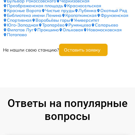
Бульвар Рокоссовского
Черкизовская
Преображенская площадь
Красносельская
Красные Ворота
Чистые пруды
Лубянка
Охотный Ряд
Библиотека имени Ленина
Кропоткинская
Фрунзенская
Спортивная
Воробьёвы горы
Университет
Юго-Западная
Тропарёво
Румянцево
Саларьево
Филатов Луг
Прокшино
Ольховая
Новомосковская
Потапово
Не нашли свою станцию?
Оставить заявку
Ответы на популярные
вопросы