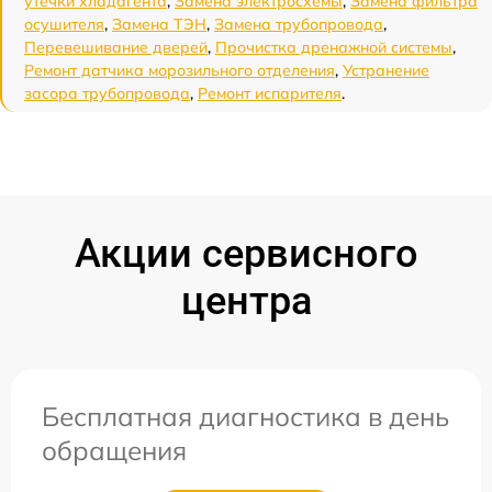
утечки хладагента
,
Замена электросхемы
,
Замена фильтра
осушителя
,
Замена ТЭН
,
Замена трубопровода
,
Перевешивание дверей
,
Прочистка дренажной системы
,
Ремонт датчика морозильного отделения
,
Устранение
засора трубопровода
,
Ремонт испарителя
.
Акции сервисного
центра
Бесплатная диагностика в день
обращения