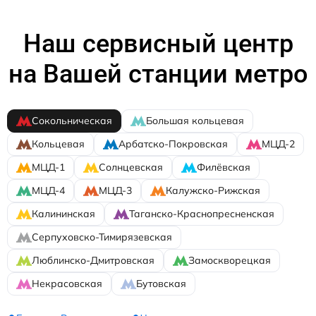
Наш сервисный центр
на Вашей станции метро
Сокольническая
Большая кольцевая
Кольцевая
Арбатско-Покровская
МЦД-2
МЦД-1
Солнцевская
Филёвская
МЦД-4
МЦД-3
Калужско-Рижская
Калининская
Таганско-Краснопресненская
Серпуховско-Тимирязевская
Люблинско-Дмитровская
Замоскворецкая
Некрасовская
Бутовская