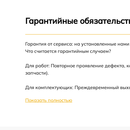
Замена усилителей Whirlpool WV 1510 W
Гарантийные обязательст
Замена таймера Whirlpool WV 1510 W
Гарантия от сервиса: на установленные нами
Замена электросхемы Whirlpool WV 1510 
Что считается гарантийным случаем?
Ремонт испарителя Whirlpool WV 1510 W
Для работ: Повторное проявление дефекта, 
запчасти).
Устранение засора трубопровода Whirlpool
WV 1510 W
Для комплектующих: Преждевременный выход
Ремонт датчика морозильного отделения
Whirlpool WV 1510 W
Показать полностью
Прочистка дренажной системы Whirlpool
WV 1510 W
Перевешивание дверей Whirlpool WV 1510
W