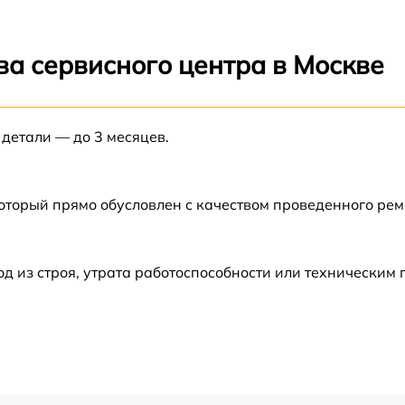
от 60 мин
ва сервисного центра в Москве
от 60 мин
 детали — до 3 месяцев.
W
от 60 мин
от 60 мин
который прямо обусловлен с качеством проведенного ре
от 60 мин
 из строя, утрата работоспособности или техническим
от 60 мин
от 60 мин
от 60 мин