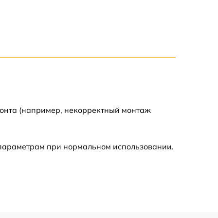
650 р
710 р
590 р
650 р
монта (например, некорректный монтаж
800 р
 параметрам при нормальном использовании.
450 р
890 р
750 р