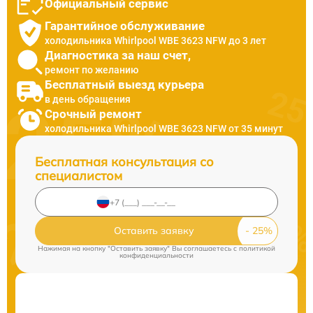
Официальный сервис
Гарантийное обслуживание
холодильника Whirlpool WBE 3623 NFW до 3 лет
Диагностика за наш счет,
ремонт по желанию
Бесплатный выезд курьера
в день обращения
Срочный ремонт
холодильника Whirlpool WBE 3623 NFW от 35 минут
Бесплатная консультация со
специалистом
Оставить заявку
Нажимая на кнопку "Оставить заявку" Вы соглашаетесь c
политикой
конфиденциальности