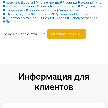
Красные Ворота
Чистые пруды
Лубянка
Охотный Ряд
Библиотека имени Ленина
Кропоткинская
Фрунзенская
Спортивная
Воробьёвы горы
Университет
Юго-Западная
Тропарёво
Румянцево
Саларьево
Филатов Луг
Прокшино
Ольховая
Новомосковская
Потапово
Не нашли свою станцию?
Оставить заявку
Информация для
клиентов