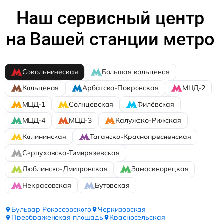
Наш сервисный центр
на Вашей станции метро
Сокольническая
Большая кольцевая
Кольцевая
Арбатско-Покровская
МЦД-2
МЦД-1
Солнцевская
Филёвская
МЦД-4
МЦД-3
Калужско-Рижская
Калининская
Таганско-Краснопресненская
Серпуховско-Тимирязевская
Люблинско-Дмитровская
Замоскворецкая
Некрасовская
Бутовская
Бульвар Рокоссовского
Черкизовская
Преображенская площадь
Красносельская