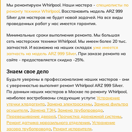
Мы ремонтируем Whirlpool. Наши мастера -
специалисты по
ремонту техники Whirlpool
. Восстановить модель ARZ 999
Silver для мастеров не будет новой задачей. На все виды
проведенных работ у нас имеется гарантия.
Минимальные сроки выполнения ремонта. Мы большая
сеть мастерских техники Whirlpool. Мы имеем более 20 тыс.
запчастей. И возможно на наших складах
уже имеется
запчасть на модель ARZ 999 Silver
. При заказе ремонта на
сайте - предоставляется скидка -25%.
Знаем свое дело
Будьте уверены в профессионализме наших мастеров - они
с уверенностью выполнят ремонт Whirlpool ARZ 999 Silver.
По данным наших мастеров в Москве по ремонту Whirlpool,
наиболее востребованы следующие услуги:
Устранение
утечки хладагента
,
Замена электросхемы
,
Замена фильтра
осушителя
,
Замена ТЭН
,
Замена трубопровода
,
Перевешивание дверей
,
Прочистка дренажной системы
,
Ремонт датчика морозильного отделения
,
Устранение
засора трубопровода
,
Ремонт испарителя
.