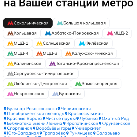
на Вашей станции метро
Сокольническая
Большая кольцевая
Кольцевая
Арбатско-Покровская
МЦД-2
МЦД-1
Солнцевская
Филёвская
МЦД-4
МЦД-3
Калужско-Рижская
Калининская
Таганско-Краснопресненская
Серпуховско-Тимирязевская
Люблинско-Дмитровская
Замоскворецкая
Некрасовская
Бутовская
Бульвар Рокоссовского
Черкизовская
Преображенская площадь
Красносельская
Красные Ворота
Чистые пруды
Лубянка
Охотный Ряд
Библиотека имени Ленина
Кропоткинская
Фрунзенская
Спортивная
Воробьёвы горы
Университет
Юго-Западная
Тропарёво
Румянцево
Саларьево