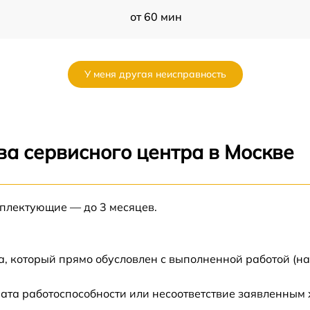
от 60 мин
от 60 мин
У меня другая неисправность
от 60 мин
от 60 мин
ва сервисного центра в Москве
от 60 мин
мплектующие — до 3 месяцев.
 W
от 60 мин
от 60 мин
а, который прямо обусловлен с выполненной работой (н
от 60 мин
ата работоспособности или несоответствие заявленным