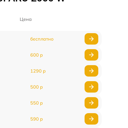
Цена
бесплатно
600 р
1290 р
500 р
550 р
590 р