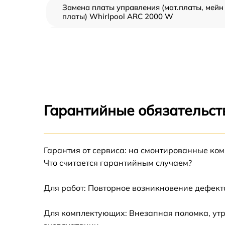
Замена платы управления (мат.платы, мейн
платы) Whirlpool ARC 2000 W
Ремонт/замена датчика температуры
Whirlpool ARC 2000 W
Замена термостата Whirlpool ARC 2000 W
Замена усилителей Whirlpool ARC 2000 W
Гарантийные обязательст
Замена таймера Whirlpool ARC 2000 W
Гарантия от сервиса: на смонтированные ко
Замена электросхемы Whirlpool ARC 2000
Что считается гарантийным случаем?
Ремонт испарителя Whirlpool ARC 2000 W
Для работ: Повторное возникновение дефект
Устранение засора трубопровода Whirlpool
Для комплектующих: Внезапная поломка, утр
ARC 2000 W