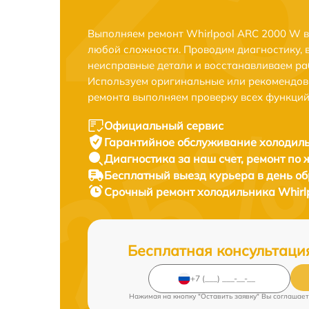
Выполняем ремонт Whirlpool ARC 2000 W в
любой сложности. Проводим диагностику, 
неисправные детали и восстанавливаем ра
Используем оригинальные или рекомендов
ремонта выполняем проверку всех функций
Официальный сервис
Гарантийное обслуживание
холодиль
Диагностика за наш счет,
ремонт по
Бесплатный выезд курьера
в день о
Срочный ремонт
холодильника Whirl
Бесплатная консультаци
Нажимая на кнопку "Оставить заявку" Вы соглашает